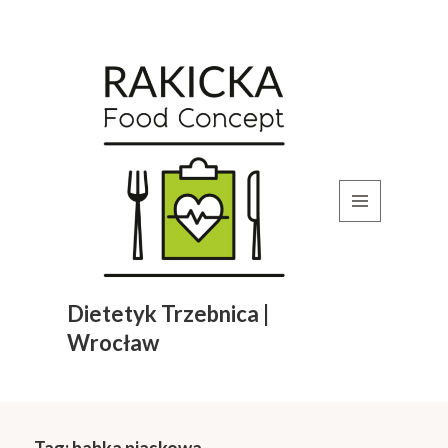
MENU
I
WIDGETY
Dietetyk Trzebnica |
Wrocław
Tag:
babka piaskowa