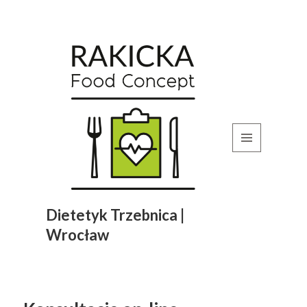
MENU
I
WIDGETY
Dietetyk Trzebnica |
Wrocław