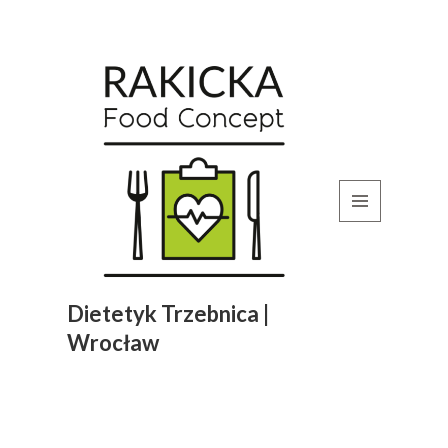
MENU
I
WIDGETY
Dietetyk Trzebnica |
Wrocław