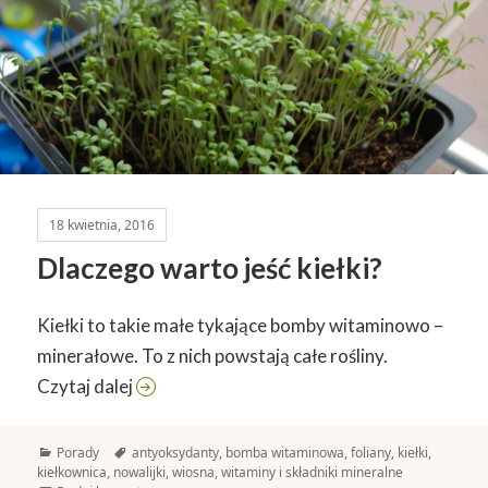
18 kwietnia, 2016
Dlaczego warto jeść kiełki?
Kiełki to takie małe tykające bomby witaminowo –
minerałowe. To z nich powstają całe rośliny.
Dlaczego warto jeść kiełki?
Czytaj dalej
Kategorie
Tagi
Porady
antyoksydanty
,
bomba witaminowa
,
foliany
,
kiełki
,
kiełkownica
,
nowalijki
,
wiosna
,
witaminy i składniki mineralne