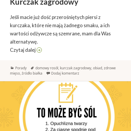
Kurczak zagrodowy
Jeśli macie już dość przerośniętych piersi z
kurczaka, które nie mają żadnego smaku, a ich
wartości odżywcze są szemrane, mam dla Was
alternatywę.
Kurczak zagrodowy
Czytaj dalej
Kategorie
Tagi
Porady
domowy rosół
,
kurczak zagrodowy
,
obiad
,
zdrowe
mięso
,
źródło białka
Dodaj komentarz