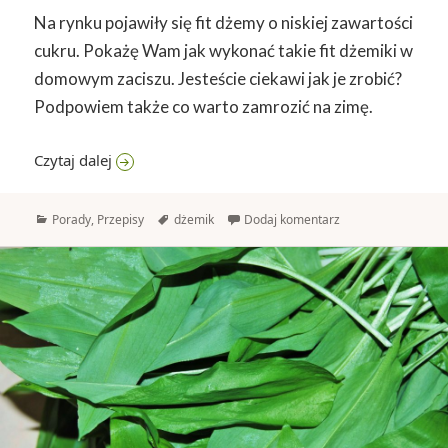
Na rynku pojawiły się fit dżemy o niskiej zawartości
cukru. Pokażę Wam jak wykonać takie fit dżemiki w
domowym zaciszu. Jesteście ciekawi jak je zrobić?
Podpowiem także co warto zamrozić na zimę.
Domowe fit przetwory
Czytaj dalej
Kategorie
Tagi
Porady
,
Przepisy
dżemik
Dodaj komentarz