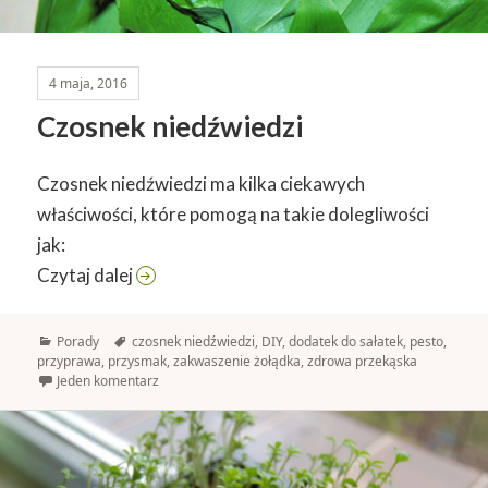
4 maja, 2016
Czosnek niedźwiedzi
Czosnek niedźwiedzi ma kilka ciekawych
właściwości, które pomogą na takie dolegliwości
jak:
Czosnek niedźwiedzi
Czytaj dalej
Kategorie
Tagi
Porady
czosnek niedźwiedzi
,
DIY
,
dodatek do sałatek
,
pesto
,
przyprawa
,
przysmak
,
zakwaszenie żołądka
,
zdrowa przekąska
Jeden komentarz