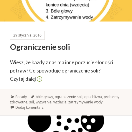
29 stycznia, 2016
Ograniczenie soli
Wiesz, że każdy z nas ma inne poczucie słoności
potraw? Co spowoduje ograniczenie soli?
Ograniczenie soli
Czytaj dalej
Kategorie
Tagi
Porady
bóle głowy
,
ograniczenie soli
,
opuchlizna
,
problemy
zdrowotne
,
sól
,
wyzwanie
,
wzdęcia
,
zatrzymywanie wody
Dodaj komentarz