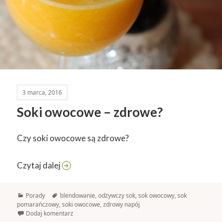
3 marca, 2016
Soki owocowe – zdrowe?
Czy soki owocowe są zdrowe?
Soki owocowe – zdrowe?
Czytaj dalej
Kategorie
Tagi
Porady
blendowanie
,
odżywczy sok
,
sok owocowy
,
sok
pomarańczowy
,
soki owocowe
,
zdrowy napój
Dodaj komentarz