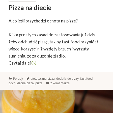
Pizza na diecie
A co jeśli przychodzi ochota na pizzę?
Kilka prostych zasad do zastosowania już dziś,
żeby odchudzić pizzę, tak by fast food przyniósł
więcej korzyści niż wzdęty brzuch i wyrzuty
sumienia, że za dużo się zjadło.
Pizza na diecie
Czytaj dalej
Kategorie
Tagi
Porady
dietetyczna pizza
,
dodatki do pizzy
,
fast food
,
odchudzona pizza
,
pizza
2 komentarze