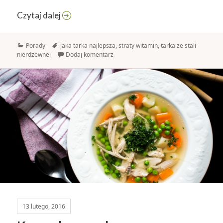
Ścieranie na tarce powoduje straty witamin
Czytaj dalej
Kategorie
Tagi
Porady
jaka tarka najlepsza
,
straty witamin
,
tarka ze stali
nierdzewnej
Dodaj komentarz
13 lutego, 2016