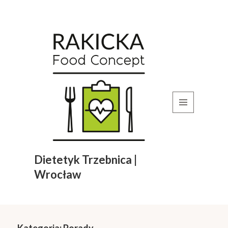
MENU
I
WIDGETY
Dietetyk Trzebnica |
Wrocław
Kategoria:
Porady