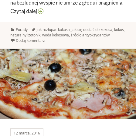
na bezludnej wyspie nie umrze z głodu i pragnienia.
Jak rozłupać kokosa
Czytaj dalej
Kategorie
Tagi
Porady
jak rozłupac kokosa
,
jak się dostać do kokosa
,
kokos
,
naturalny izotonik
,
woda kokosowa
,
źródło antyoksydantów
Dodaj komentarz
12 marca, 2016