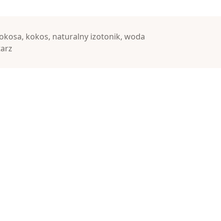
kokosa
,
kokos
,
naturalny izotonik
,
woda
arz