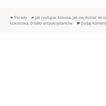
Kategorie
Tagi
Porady
jak rozłupac kokosa
,
jak się dostać do 
kokosowa
,
źródło antyoksydantów
Dodaj koment