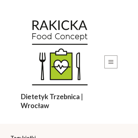
MENU
I
WIDGETY
Dietetyk Trzebnica |
Wrocław
Tag:
kiełki