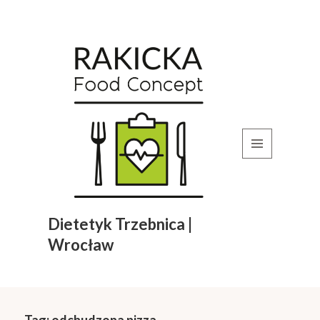
MENU
I
WIDGETY
Dietetyk Trzebnica |
Wrocław
Tag:
odchudzona pizza