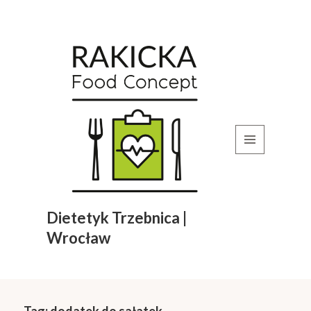
MENU
I
WIDGETY
Dietetyk Trzebnica |
Wrocław
Tag:
dodatek do sałatek