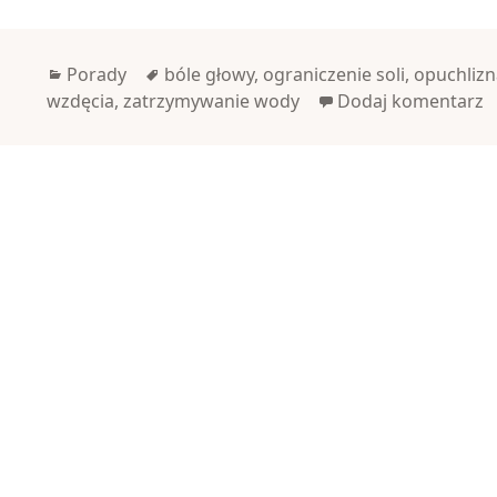
Kategorie
Tagi
Porady
bóle głowy
,
ograniczenie soli
,
opuchlizn
wzdęcia
,
zatrzymywanie wody
Dodaj komentarz