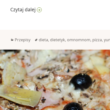
Pizza na cienkim cieście
Czytaj dalej
Kategorie
Tagi
Przepisy
dieta
,
dietetyk
,
omnomnom
,
pizza
,
yu