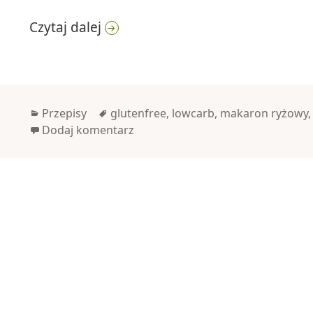
Pad Thai
Czytaj dalej
Kategorie
Tagi
Przepisy
glutenfree
,
lowcarb
,
makaron ryżowy
Dodaj komentarz