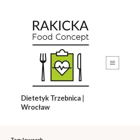
MENU
I
WIDGETY
Dietetyk Trzebnica |
Wrocław
Tag:
lowcarb