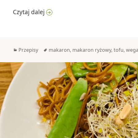
Makaron z tofu
Czytaj dalej
Kategorie
Tagi
Przepisy
makaron
,
makaron ryżowy
,
tofu
,
wega