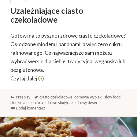
Uzależniające ciasto
czekoladowe
Gotowi na to pyszne i zdrowe ciasto czekoladowe?
Osłodzone miodem i bananami, a więc zero cukru
rafinowanego. Co najważniejsze sam możesz
wybrać wersję dla siebie: tradycyjna, wegańska lub
bezglutenowa.
Uzależniające ciasto czekoladowe
Czytaj dalej
Kategorie
Tagi
Przepisy
ciasto czekoladowe
,
domowe wypieki
,
slow food
,
słodkie a bez cukru
,
zdrowe słodycze
,
zdrowy deser
Dodaj komentarz