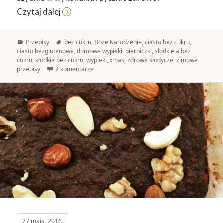
Świąteczne pierniczki bez cukru
Czytaj dalej
Kategorie
Tagi
Przepisy
bez cukru
,
Boże Narodzenie
,
ciasto bez cukru
,
ciasto bezglutenowe
,
domowe wypieki
,
pierniczki
,
słodkie a bez
cukru
,
słodkie bez cukru
,
wypieki
,
xmas
,
zdrowe słodycze
,
zimowe
przepisy
2 komentarze
27 maja, 2016