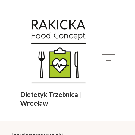
MENU
I
WIDGETY
Dietetyk Trzebnica |
Wrocław
Tag:
domowe wypieki