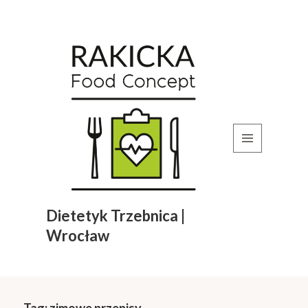
MENU
I
WIDGETY
Dietetyk Trzebnica |
Wrocław
Tag:
zimowe przepisy