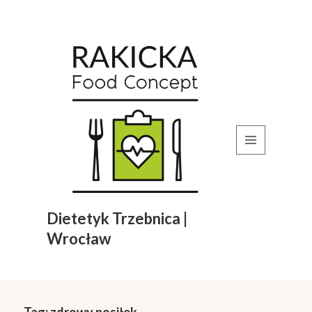
MENU
I
WIDGETY
Dietetyk Trzebnica |
Wrocław
Tag:
zdrowy posiłek