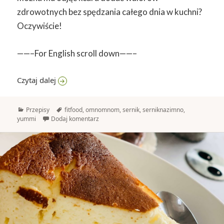
zdrowotnych bez spędzania całego dnia w kuchni?
Oczywiście!
——–For English scroll down——–
Sernik na zimno z truskawkami
Czytaj dalej
Kategorie
Tagi
Przepisy
fitfood
,
omnomnom
,
sernik
,
serniknazimno
,
yummi
Dodaj komentarz