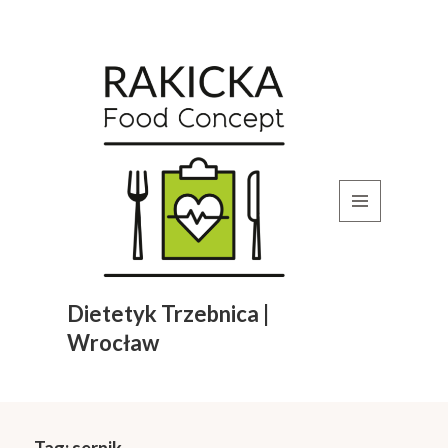
MENU
I
WIDGETY
Dietetyk Trzebnica |
Wrocław
Tag:
sernik