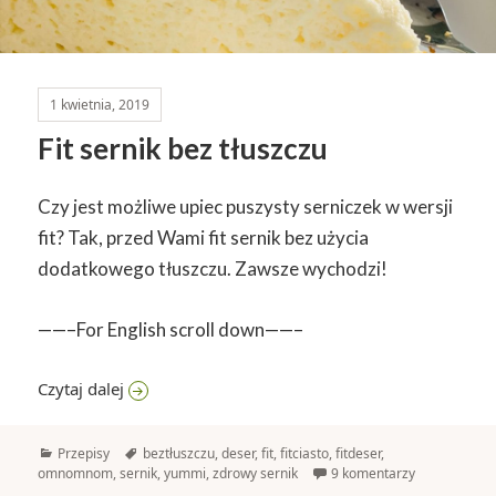
1 kwietnia, 2019
Fit sernik bez tłuszczu
Czy jest możliwe upiec puszysty serniczek w wersji
fit? Tak, przed Wami fit sernik bez użycia
dodatkowego tłuszczu. Zawsze wychodzi!
——–For English scroll down——–
Fit sernik bez tłuszczu
Czytaj dalej
Kategorie
Tagi
Przepisy
beztłuszczu
,
deser
,
fit
,
fitciasto
,
fitdeser
,
omnomnom
,
sernik
,
yummi
,
zdrowy sernik
9 komentarzy