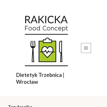
MENU
I
WIDGETY
Dietetyk Trzebnica |
Wrocław
Tag:
fasolka