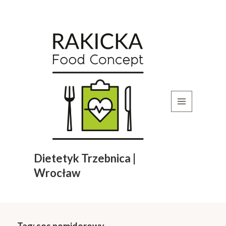
MENU
I
WIDGETY
Dietetyk Trzebnica |
Wrocław
Tag:
sos pomidorowy