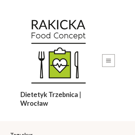
MENU
I
WIDGETY
Dietetyk Trzebnica |
Wrocław
Tag:
skyr