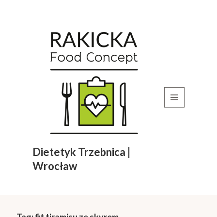
MENU
I
WIDGETY
Dietetyk Trzebnica |
Wrocław
Tag:
fit tiramisu ze skyrem