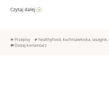
Odchudzona lasagne
Czytaj dalej
Kategorie
Tagi
Przepisy
healthyfood
,
kuchniawłoska
,
lasagne
,
Dodaj komentarz