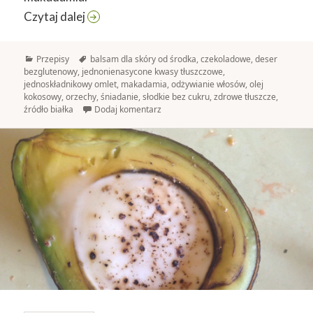
Orzechy makadamia
Czytaj dalej
Kategorie
Tagi
Przepisy
balsam dla skóry od środka
,
czekoladowe
,
deser
bezglutenowy
,
jednonienasycone kwasy tłuszczowe
,
jednoskładnikowy omlet
,
makadamia
,
odżywianie włosów
,
olej
kokosowy
,
orzechy
,
śniadanie
,
słodkie bez cukru
,
zdrowe tłuszcze
,
źródło białka
Dodaj komentarz