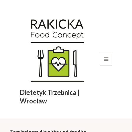
MENU
I
WIDGETY
Dietetyk Trzebnica |
Wrocław
Tag:
balsam dla skóry od środka