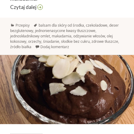
Orzechy makadamia
Czytaj dalej
Kategorie
Tagi
Przepisy
balsam dla skóry od środka
,
czekoladowe
,
deser
bezglutenowy
,
jednonienasycone kwasy tłuszczowe
,
jednoskładnikowy omlet
,
makadamia
,
odżywianie włosów
,
olej
kokosowy
,
orzechy
,
śniadanie
,
słodkie bez cukru
,
zdrowe tłuszcze
,
źródło białka
Dodaj komentarz