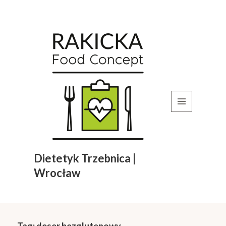
MENU
I
WIDGETY
Dietetyk Trzebnica |
Wrocław
Tag:
deser bezglutenowy