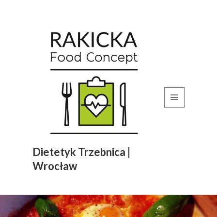
MENU
I
WIDGETY
Dietetyk Trzebnica |
Wrocław