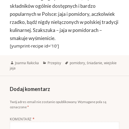
składników ogólnie dostępnych i bardzo
popularnych w Polsce: jaja i pomidory, aczkolwiek
rzadko, bądź nigdy niełączonych w polskiej tradycji
kulinarnej. Szakszuka – jaja w pomidorach –
smakuje wyśmienicie.
[yumprint-recipe id=’10’]
Autor
Kategorie
Tagi
Joanna Rakicka
Przepisy
pomidory
,
śniadanie
,
wiejskie
jaja
Dodaj komentarz
Twój adres email nie zostanie opublikowany.
Wymagane pola są
oznaczone
*
KOMENTARZ
*