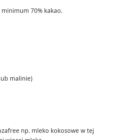
kiej minimum 70% kakao.
i
ub malinie)
tozafree np. mleko kokosowe w tej