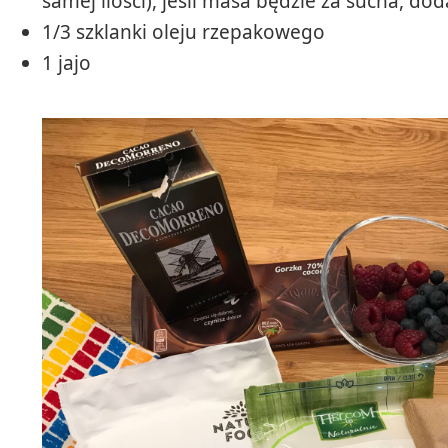
samej ilości), jeśli masa będzie za sucha, do
1/3 szklanki oleju rzepakowego
1 jajo