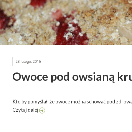
23 lutego, 2016
Owoce pod owsianą kr
Kto by pomyślał, że owoce można schować pod zdrow
Owoce pod owsianą kruszonką
Czytaj dalej