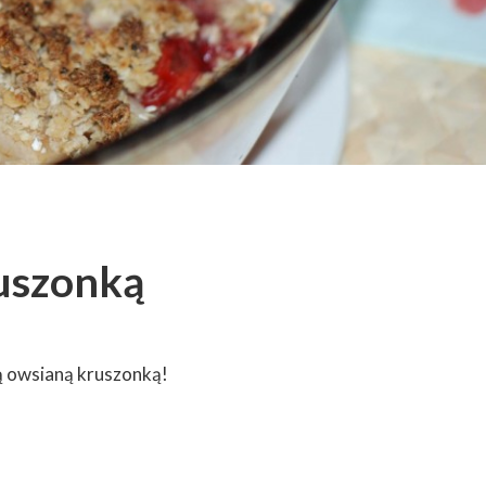
uszonką
ą owsianą kruszonką!