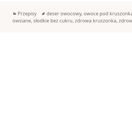
Kategorie
Tagi
Przepisy
deser owocowy
,
owoce pod kruszonk
owsiane
,
słodkie bez cukru
,
zdrowa kruszonka
,
zdrow