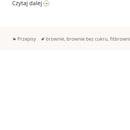
Puszyste brownie bez cukru
Czytaj dalej
Kategorie
Tagi
Przepisy
brownie
,
brownie bez cukru
,
fitbrown