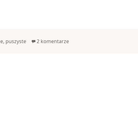
ie
,
puszyste
2 komentarze