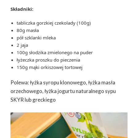
Składniki:
tabliczka gorzkiej czekolady (100g)
80g masła
pół szklanki mleka
2 jaja
100g słodzika zmielonego na puder
łyżeczka proszku do pieczenia
150g mąki orkiszowej tortowej
Polewa: łyżka syropu klonowego, łyżka masła
orzechowego, łyżka jogurtu naturalnego sypu
SKYR lub greckiego