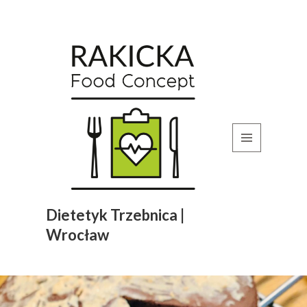
MENU
I
WIDGETY
Dietetyk Trzebnica |
Wrocław