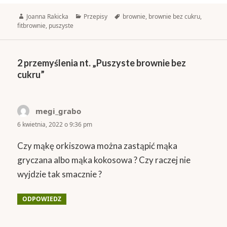
Autor
Kategorie
Tagi
Joanna Rakicka
Przepisy
brownie
,
brownie bez cukru
,
fitbrownie
,
puszyste
2 przemyślenia nt. „Puszyste brownie bez
cukru”
megi_grabo
pisze:
6 kwietnia, 2022 o 9:36 pm
Czy mąkę orkiszowa można zastąpić mąka
gryczana albo mąka kokosowa ? Czy raczej nie
wyjdzie tak smacznie ?
ODPOWIEDZ