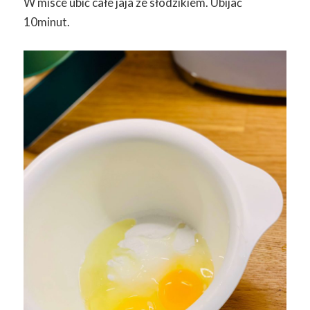
W misce ubić całe jaja ze słodzikiem. Ubijać
10minut.