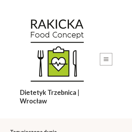
MENU
I
WIDGETY
Dietetyk Trzebnica |
Wrocław
Tag:
pieczona dynia