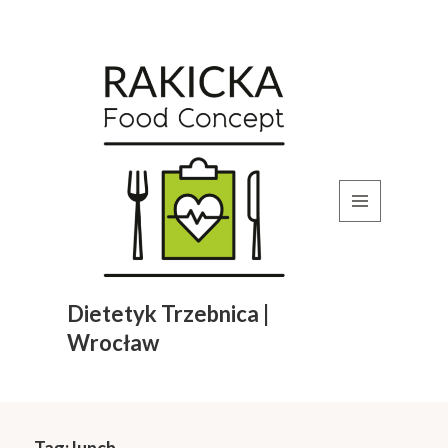
MENU
I
WIDGETY
Dietetyk Trzebnica |
Wrocław
Tag:
lunch