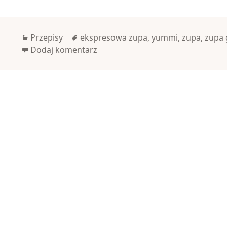
Kategorie
Tagi
Przepisy
ekspresowa zupa
,
yummi
,
zupa
,
zupa 
Dodaj komentarz