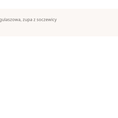
gulaszowa
,
zupa z soczewicy