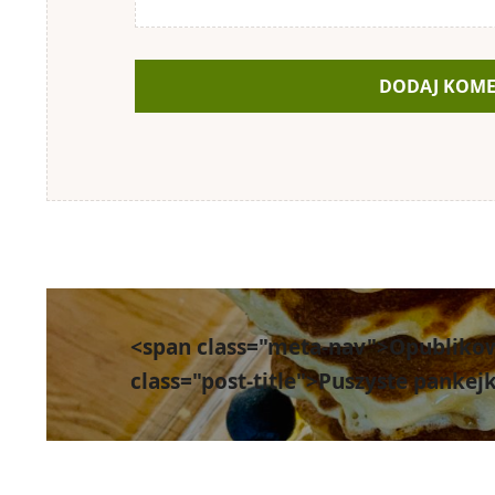
Nawigacja
wpisu
<span class="meta-nav">Opubliko
class="post-title">Puszyste pankej