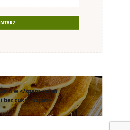
wano w </span><span
ki bez cukru</span>