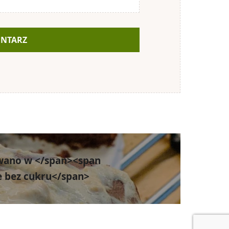
wano w </span><span
ie bez cukru</span>