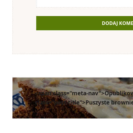
Nawigacja
wpisu
<span class="meta-nav">Opubliko
class="post-title">Puszyste brown