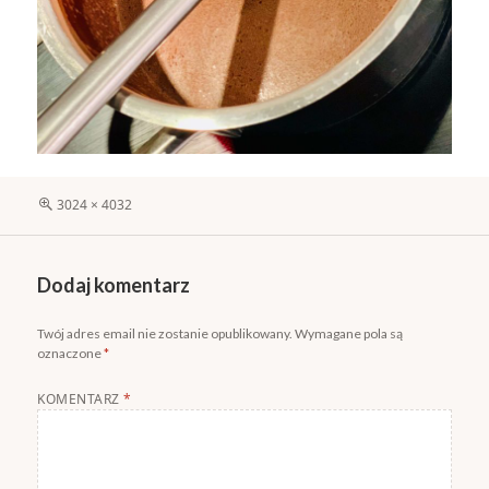
Pełny
3024 × 4032
rozmiar
Dodaj komentarz
Twój adres email nie zostanie opublikowany.
Wymagane pola są
oznaczone
*
KOMENTARZ
*