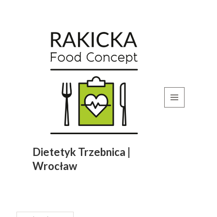
MENU
I
WIDGETY
Dietetyk Trzebnica |
Wrocław