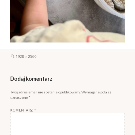
Pełny
1920 × 2560
rozmiar
Dodaj komentarz
Twój adres email nie zostanie opublikowany.
Wymagane pola są
oznaczone
*
KOMENTARZ
*