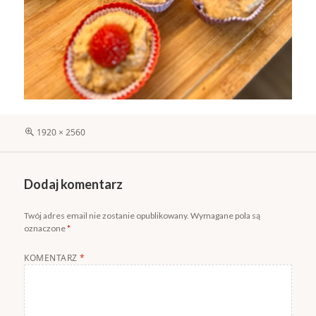
Pełny
1920 × 2560
rozmiar
Dodaj komentarz
Twój adres email nie zostanie opublikowany.
Wymagane pola są
oznaczone
*
KOMENTARZ
*