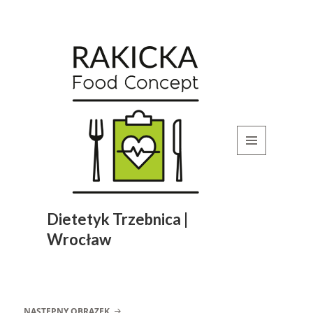
MENU
I
WIDGETY
Dietetyk Trzebnica |
Wrocław
NASTĘPNY OBRAZEK