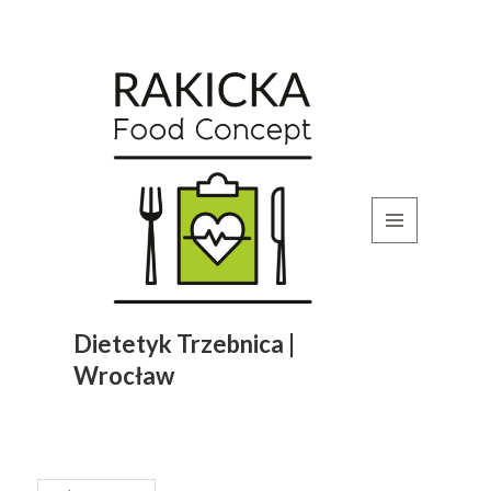
MENU
I
WIDGETY
Dietetyk Trzebnica |
Wrocław