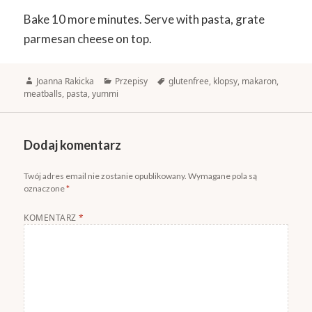
Bake 10 more minutes. Serve with pasta, grate
parmesan cheese on top.
Autor
Kategorie
Tagi
Joanna Rakicka
Przepisy
glutenfree
,
klopsy
,
makaron
,
meatballs
,
pasta
,
yummi
Dodaj komentarz
Twój adres email nie zostanie opublikowany.
Wymagane pola są
oznaczone
*
KOMENTARZ
*