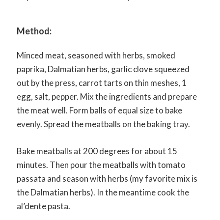
Method:
Minced meat, seasoned with herbs, smoked
paprika, Dalmatian herbs, garlic clove squeezed
out by the press, carrot tarts on thin meshes, 1
egg, salt, pepper. Mix the ingredients and prepare
the meat well. Form balls of equal size to bake
evenly. Spread the meatballs on the baking tray.
Bake meatballs at 200 degrees for about 15
minutes. Then pour the meatballs with tomato
passata and season with herbs (my favorite mix is ​​
the Dalmatian herbs). In the meantime cook the
al’dente pasta.