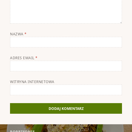
NAZWA
*
ADRES EMAIL
*
WITRYNA INTERNETOWA
Nawigacja
POPRZEDNIE