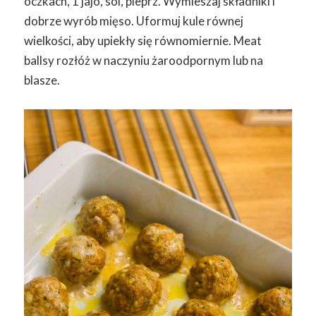
oczkach, 1 jajo, sól, pieprz. Wymieszaj składniki i
dobrze wyrób mięso. Uformuj kule równej
wielkości, aby upiekły się równomiernie. Meat
ballsy rozłóż w naczyniu żaroodpornym lub na
blasze.