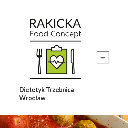
MENU
I
WIDGETY
Dietetyk Trzebnica |
Wrocław