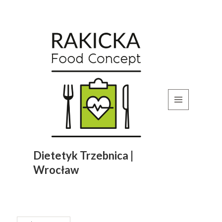
MENU
I
WIDGETY
Dietetyk Trzebnica |
Wrocław