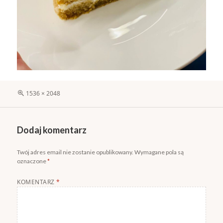
Pełny
1536 × 2048
rozmiar
Dodaj komentarz
Twój adres email nie zostanie opublikowany.
Wymagane pola są
oznaczone
*
KOMENTARZ
*