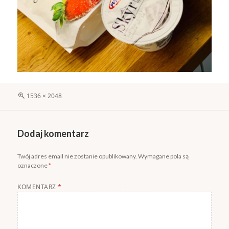
Pełny
1536 × 2048
rozmiar
Dodaj komentarz
Twój adres email nie zostanie opublikowany.
Wymagane pola są
oznaczone
*
KOMENTARZ
*