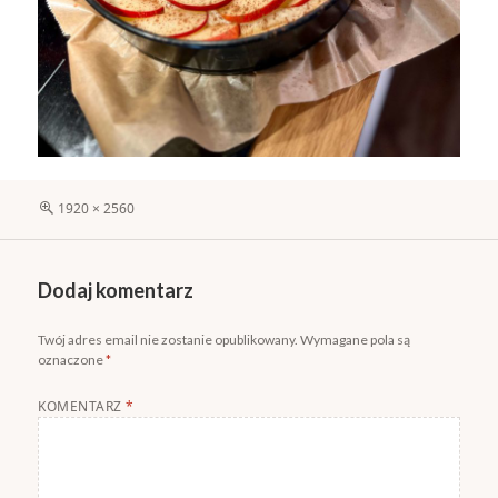
Pełny
1920 × 2560
rozmiar
Dodaj komentarz
Twój adres email nie zostanie opublikowany.
Wymagane pola są
oznaczone
*
KOMENTARZ
*