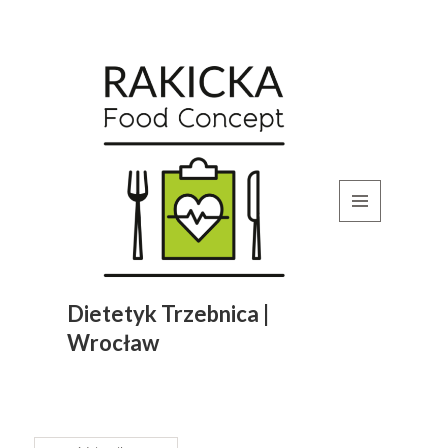
MENU
I
WIDGETY
Dietetyk Trzebnica |
Wrocław