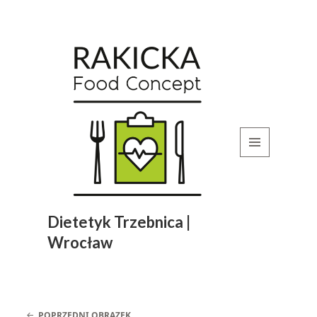
MENU
I
WIDGETY
Dietetyk Trzebnica |
Wrocław
POPRZEDNI OBRAZEK