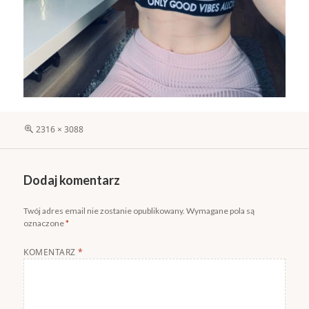
Pełny
2316 × 3088
rozmiar
Dodaj komentarz
Twój adres email nie zostanie opublikowany.
Wymagane pola są
oznaczone
*
KOMENTARZ
*