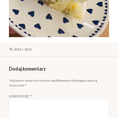
Pełny
3024 × 4032
rozmiar
Dodaj komentarz
Twój adres email nie zostanie opublikowany.
Wymagane pola są
oznaczone
*
KOMENTARZ
*