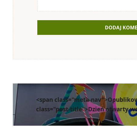
Nawigacja
wpisu
<span class="meta-nav">Opubliko
class="post-title">Dzień otwarty 