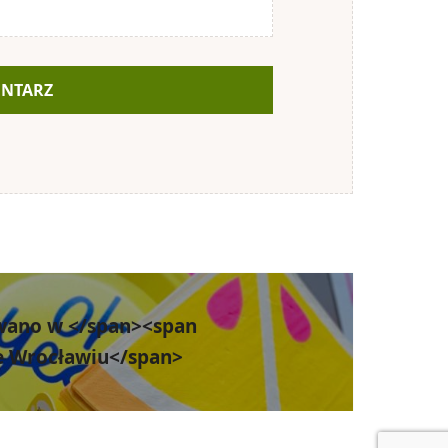
wano w </span><span
we Wrocławiu</span>