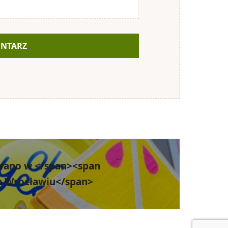
wano w </span><span
we Wrocławiu</span>