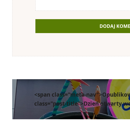
Nawigacja
wpisu
<span class="meta-nav">Opubliko
class="post-title">Dzień otwarty 