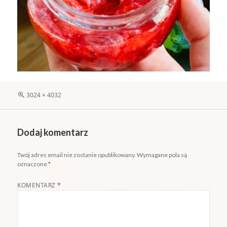
Pełny
3024 × 4032
rozmiar
Dodaj komentarz
Twój adres email nie zostanie opublikowany.
Wymagane pola są
oznaczone
*
KOMENTARZ
*